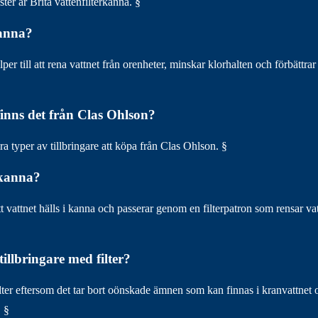
ter är Brita vattenfilterkanna. §
kanna?
er till att rena vattnet från orenheter, minskar klorhalten och förbättrar
finns det från Clas Ohlson?
a typer av tillbringare att köpa från Clas Ohlson. §
skanna?
 vattnet hälls i kanna och passerar genom en filterpatron som rensar va
illbringare med filter?
ilter eftersom det tar bort oönskade ämnen som kan finnas i kranvattnet 
. §