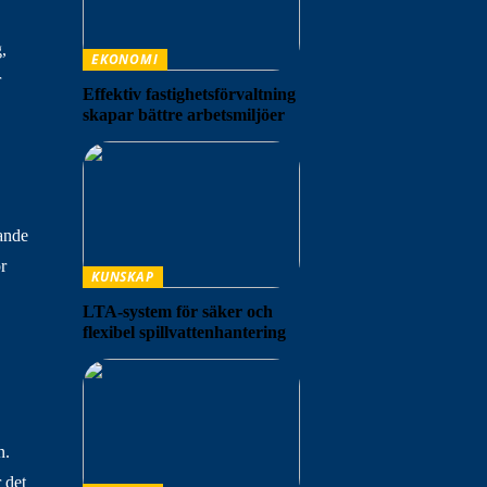
,
EKONOMI
r
Effektiv fastighetsförvaltning
skapar bättre arbetsmiljöer
ande
r
KUNSKAP
LTA-system för säker och
flexibel spillvattenhantering
n.
 det