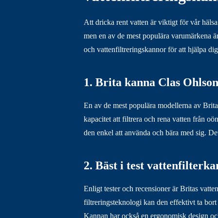
Att dricka rent vatten är viktigt för vår h
men en av de mest populära varumärkena är B
och vattenfiltreringskannor för att hjälpa di
1. Brita kanna Clas Ohlso
En av de mest populära modellerna av Brit
kapacitet att filtrera och rena vatten från 
den enkel att använda och bära med sig. Det ä
2. Bäst i test vattenfilterk
Enligt tester och recensioner är Britas vat
filtreringsteknologi kan den effektivt ta bor
Kannan har också en ergonomisk design och en