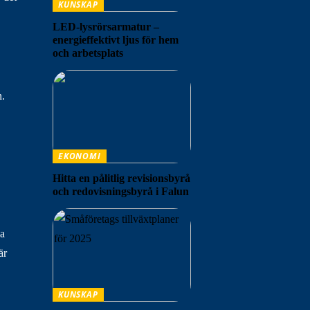
KUNSKAP
LED-lysrörsarmatur –
energieffektivt ljus för hem
och arbetsplats
n.
EKONOMI
Hitta en pålitlig revisionsbyrå
och redovisningsbyrå i Falun
ga
är
KUNSKAP