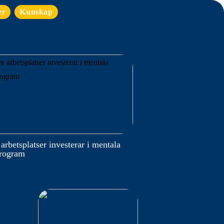
er
Kunskap
 arbetsplatser investerar i mentala
program