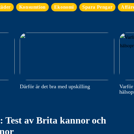
täder
Konsumtion
Ekonomi
Spara Pengar
Affär
Därför är det bra med upskilling
Varför
hälso
: Test av Brita kannor och
nnor