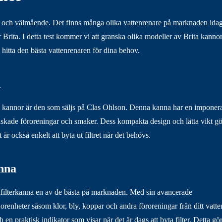
älsa och välmående. Det finns många olika vattenrenare på marknaden idag
rita. I detta test kommer vi att granska olika modeller av Brita kanno
g hitta den bästa vattenrenaren för dina behov.
n
a kannor är den som säljs på Clas Ohlson. Denna kanna har en imponer
oönskade föroreningar och smaker. Dess kompakta design och lätta vikt gö
r också enkelt att byta ut filtret när det behövs.
anna
tenfilterkanna en av de bästa på marknaden. Med sin avancerade
t orenheter såsom klor, bly, koppar och andra föroreningar från ditt vatte
 praktisk indikator som visar när det är dags att byta filter. Detta gör