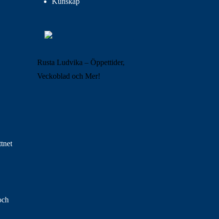
Kunskap
Rusta Ludvika – Öppettider,
Veckoblad och Mer!
ttnet
och