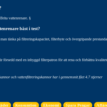
?
 Brita vattenrenare. §
enrenare bäst i test?
r man tänka på filtreringskapacitet, filterbyte och övergripande prestanda
r försedd med en inbyggd filterpatron för att rena och förbättra kvalite
 kannor och vattenfiltreringskannor har i gennemsnit fået
4.7
stjerner
täder
Konsumtion
Ekonomi
Spara Pengar
Affär