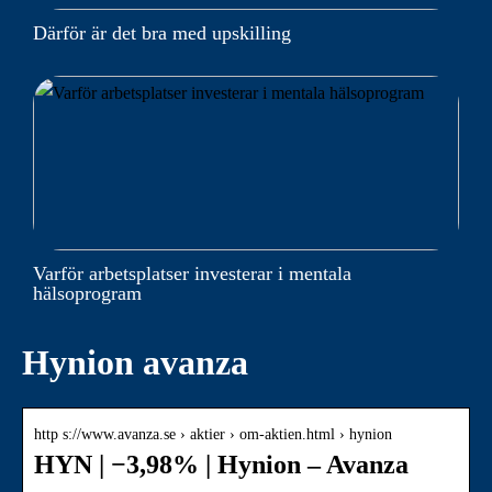
Därför är det bra med upskilling
Varför arbetsplatser investerar i mentala
hälsoprogram
Hynion avanza
http s://www.avanza.se › aktier › om-aktien.html › hynion
HYN | −3,98% | Hynion – Avanza