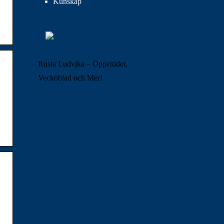
Kunskap
Rusta Ludvika – Öppettider,
Veckoblad och Mer!