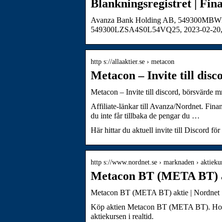
Blankningsregistret | Fin
Avanza Bank Holding AB, 549300MBWR
549300LZSA4S0L54VQ25, 2023-02-20,
http s://allaaktier.se › metacon
Metacon – Invite till dis
Metacon – Invite till discord, börsvärde 
Affiliate-länkar till Avanza/Nordnet. Fina
du inte får tillbaka de pengar du …
Här hittar du aktuell invite till Discord
http s://www.nordnet.se › marknaden › aktiek
Metacon BT (META BT) a
Metacon BT (META BT) aktie | Nordnet
Köp aktien Metacon BT (META BT). Hos Nor
aktiekursen i realtid.