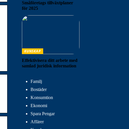
Småföretags tillväxtplaner
för 2025
.
KUNSKAP
Effektivisera ditt arbete med
samlad juridisk information
Familj
Bostäder
Konsumtion
Ekonomi
Spara Pengar
Affärer