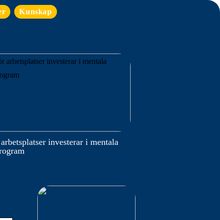
er
Kunskap
 arbetsplatser investerar i mentala
program