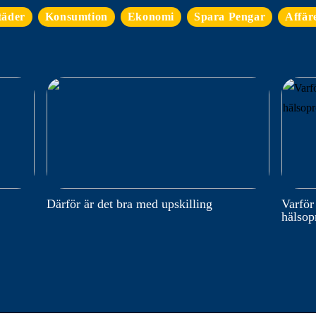
täder
Konsumtion
Ekonomi
Spara Pengar
Affär
Därför är det bra med upskilling
Varför
hälso