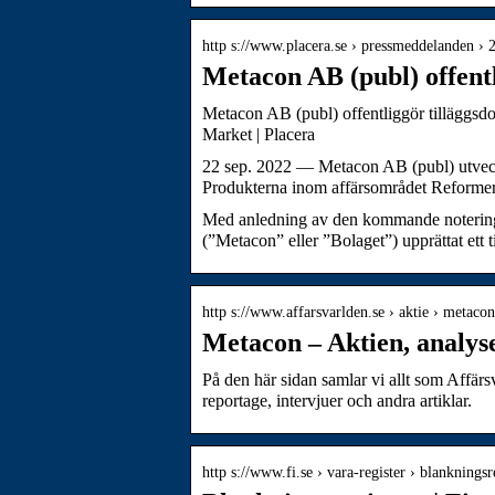
http s://www.placera.se › pressmeddelanden › 
Metacon AB (publ) offent
Metacon AB (publ) offentliggör tilläggs
Market | Placera
22 sep. 2022 — Metacon AB (publ) utveckl
Produkterna inom affärsområdet Reformer
Med anledning av den kommande notering
(”Metacon” eller ”Bolaget”) upprättat ett
http s://www.affarsvarlden.se › aktie › metacon
Metacon – Aktien, analyse
På den här sidan samlar vi allt som Affärs
reportage, intervjuer och andra artiklar.
http s://www.fi.se › vara-register › blankningsr