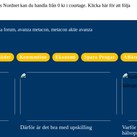
dnet kan du handla från 0 kr i courtage. Klicka här för att följa
 forum, avanza metacon, metacon aktie avanza
täder
Konsumtion
Ekonomi
Spara Pengar
Affär
Därför är det bra med upskilling
Varför
hälso