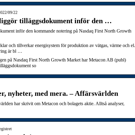
2022/09/22
liggör tilläggsdokument inför den …
dokument inför den kommande notering på Nasdaq First North Growth
ar och tillverkar energisystem för produktion av vätgas, värme och el
ing är bl …
en på Nasdaq First North Growth Market har Metacon AB (publ)
 tilläggsdokument so
r, nyheter, med mera. – Affärsvärlden
världen har skrivit om Metacon och bolagets aktie. Alltså analyser,
egistret