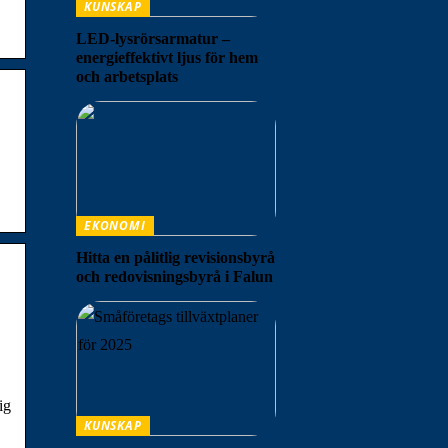
KUNSKAP
LED-lysrörsarmatur –
energieffektivt ljus för hem
och arbetsplats
EKONOMI
Hitta en pålitlig revisionsbyrå
och redovisningsbyrå i Falun
ig
KUNSKAP