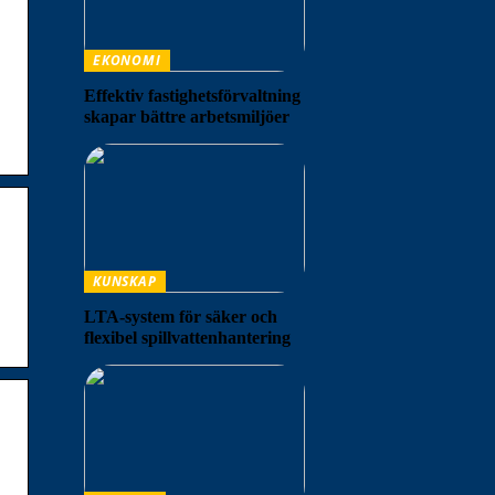
EKONOMI
Effektiv fastighetsförvaltning
skapar bättre arbetsmiljöer
KUNSKAP
LTA-system för säker och
flexibel spillvattenhantering