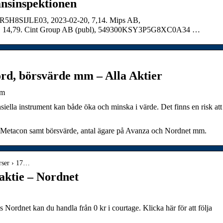
ansinspektionen
5H8SIJLE03, 2023-02-20, 7,14. Mips AB,
 14,79. Cint Group AB (publ), 549300KSY3P5G8XC0A34 …
cord, börsvärde mm – Alla Aktier
mm
nsiella instrument kan både öka och minska i värde. Det finns en risk att
 för Metacon samt börsvärde, antal ägare på Avanza och Nordnet mm.
urser › 17…
ktie – Nordnet
dnet kan du handla från 0 kr i courtage. Klicka här för att följa