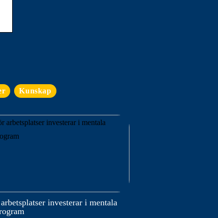
er
Kunskap
 arbetsplatser investerar i mentala
program