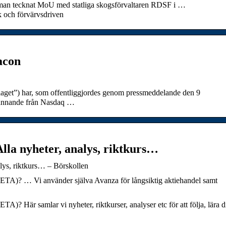
t man tecknat MoU med statliga skogsförvaltaren RDSF i …
 och förvärvsdriven
acon
aget”) har, som offentliggjordes genom pressmeddelande den 9
dkännande från Nasdaq …
lla nyheter, analys, riktkurs…
lys, riktkurs… – Börskollen
ETA)? … Vi använder själva Avanza för långsiktig aktiehandel samt
)? Här samlar vi nyheter, riktkurser, analyser etc för att följa, lära d