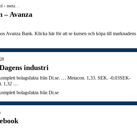
tml › meta…
n – Avanza
 hos Avanza Bank. Klicka här för att se kursen och köpa till marknadens
328
Dagens industri
komplett bolagsfakta från Di.se. … Metacon. 1,33. SEK. -0,03SEK-
t. 1,32 …
omplett bolagsfakta från Di.se
s
cebook