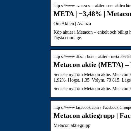
http s://www.avanza.se › aktier › om-aktien.h
META | −3,48% | Metaco
Om Aktien | Avanza
Köp aktier i Metacon – enkelt och billigt
lägsta courtage.
http s://www.di.se › bors › aktier › meta-3976
Metacon aktie (META) – 
Senaste nytt om Metacon aktie. Metacon 
1,92%. Högst. 1,35. Volym. 73 815. Lägs
Senaste nytt om Metacon aktie. Metacon k
http s://www.facebook.com › Facebook Group
Metacon aktiegrupp | Fa
Metacon aktiegrupp