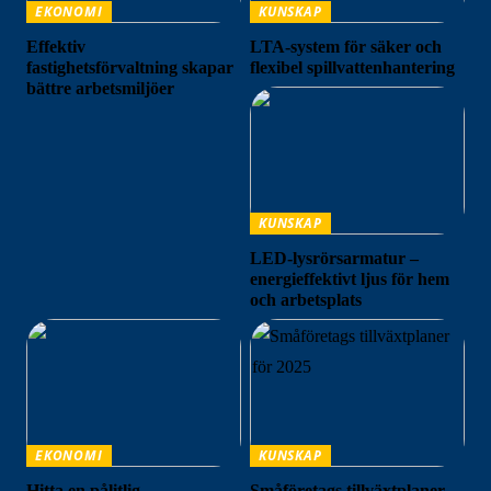
EKONOMI
KUNSKAP
Effektiv
LTA-system för säker och
fastighetsförvaltning skapar
flexibel spillvattenhantering
bättre arbetsmiljöer
KUNSKAP
LED-lysrörsarmatur –
energieffektivt ljus för hem
och arbetsplats
EKONOMI
KUNSKAP
Hitta en pålitlig
Småföretags tillväxtplaner