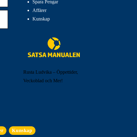
Spara Pengar
Affärer
Kunskap
Rusta Ludvika – Öppettider,
Veckoblad och Mer!
er
Kunskap