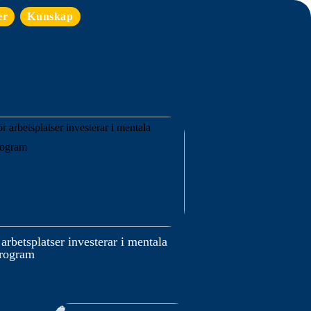
er
Kunskap
 arbetsplatser investerar i mentala
program