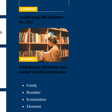
KUNSKAP
Småföretags tillväxtplaner
för 2025
ob
KUNSKAP
Effektivisera ditt arbete med
samlad juridisk information
Familj
Bostäder
Konsumtion
Ekonomi