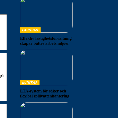
EKONOMI
Effektiv fastighetsförvaltning
skapar bättre arbetsmiljöer
 på
KUNSKAP
LTA-system för säker och
flexibel spillvattenhantering