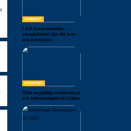
t
KUNSKAP
LED-lysrörsarmatur –
energieffektivt ljus för hem
och arbetsplats
EKONOMI
r
Hitta en pålitlig revisionsbyrå
och redovisningsbyrå i Falun