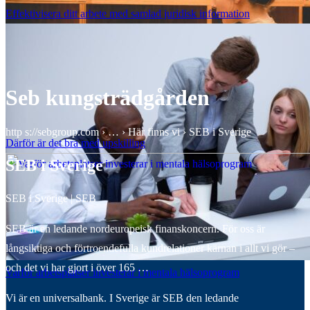
Effektivisera ditt arbete med samlad juridisk information
Seb kungsträdgården
http s://sebgroup.com › … › Här finns vi › SEB i Sverige
Därför är det bra med upskilling
SEB i Sverige
SEB i Sverige | SEB
SEB är en ledande nordeuropeisk finanskoncern. För oss är
långsiktiga och förtroendefulla kundrelationer kärnan i allt vi gör –
och det vi har gjort i över 165 …
Varför arbetsplatser investerar i mentala hälsoprogram
Vi är en universalbank. I Sverige är SEB den ledande