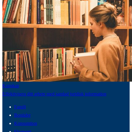
Kunskap
Effektivisera ditt arbete med samlad juridisk information
Familj
Bostäder
Konsumtion
Ekonomi