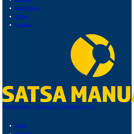
Spara Pengar
Affärer
Kunskap
Rusta Ludvika – Öppettider, Veckoblad och Mer!
Familj
Bostäder