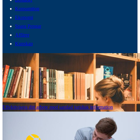
Konsumtion
Ekonomi
Spara Pengar
Affärer
Kunskap
Effektivisera ditt arbete med samlad juridisk information