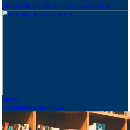
Hitta en pålitlig revisionsbyrå och redovisningsbyrå i Falun
Kunskap
Småföretags tillväxtplaner för 2025