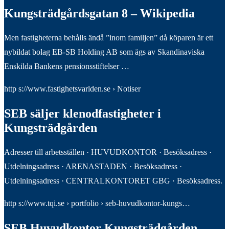
Kungsträdgårdsgatan 8 – Wikipedia
Men fastigheterna behålls ändå ”inom familjen” då köparen är ett
nybildat bolag EB-SB Holding AB som ägs av Skandinaviska
Enskilda Bankens pensionsstiftelser …
http s://www.fastighetsvarlden.se › Notiser
SEB säljer klenodfastigheter i
Kungsträdgården
Adresser till arbetsställen · HUVUDKONTOR · Besöksadress ·
Utdelningsadress · ARENASTADEN · Besöksadress ·
Utdelningsadress · CENTRALKONTORET GBG · Besöksadress.
http s://www.tqi.se › portfolio › seb-huvudkontor-kungs…
SEB Huvudkontor Kungsträdgården,