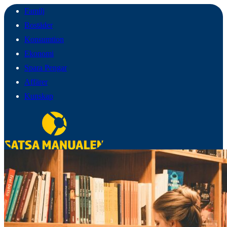
Familj
Bostäder
Konsumtion
Ekonomi
Spara Pengar
Affärer
Kunskap