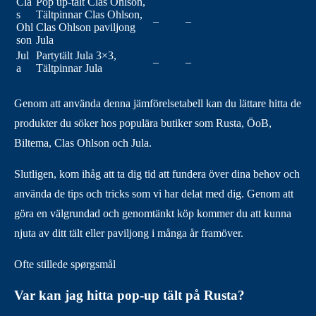
Cla
Pop up-tält Clas Ohlson,
s
Tältpinnar Clas Ohlson,
–
–
Ohl
Clas Ohlson paviljong
son
Jula
Jul
Partytält Jula 3×3,
–
–
a
Tältpinnar Jula
Genom att använda denna jämförelsetabell kan du lättare hitta de
produkter du söker hos populära butiker som Rusta, ÖoB,
Biltema, Clas Ohlson och Jula.
Slutligen, kom ihåg att ta dig tid att fundera över dina behov och
använda de tips och tricks som vi har delat med dig. Genom att
göra en välgrundad och genomtänkt köp kommer du att kunna
njuta av ditt tält eller paviljong i många år framöver.
Ofte stillede spørgsmål
Var kan jag hitta pop-up tält på Rusta?