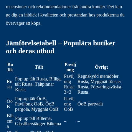
recensioner och rekommendationer från andra kunder. Det kan
ge dig en inblick i kvaliteten och prestandan hos produkterna du
överväger att köpa.
Jämförelsetabell – Populära butiker
och deras utbud
Bu
Pavilj
Tält
Övrigt
tik
ong
Pavilj
Regnskydd utemöbler
Pop up tält Rusta, Billiga
Ru
ong
Rusta, Myggnät fönster
tält Rusta, Tältpinnar
sta
Rusta
Rusta, Förvaringsväska
Rusta
3×3
Rusta
Pop-up tält ÖoB,
Pavilj
Öo
Paviljong ÖoB, ÖoB
ong
ÖoB partytält
B
pergola, Myggnät ÖoB
ÖoB
Bilt
Pop up tält Biltema,
em
–
–
Glasfiberstänger Biltema
a