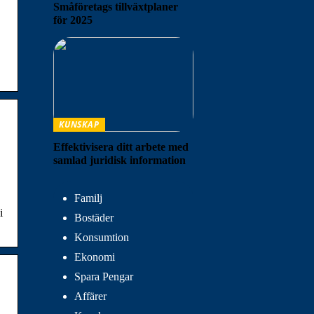
Småföretags tillväxtplaner
för 2025
KUNSKAP
Effektivisera ditt arbete med
samlad juridisk information
Familj
i
Bostäder
Konsumtion
Ekonomi
Spara Pengar
Affärer