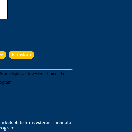
er
Kunskap
 arbetsplatser investerar i mentala
program