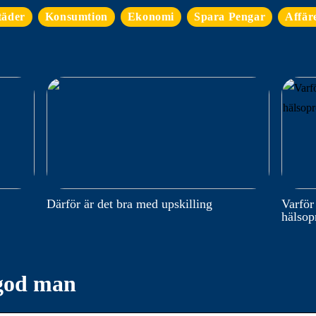
täder
Konsumtion
Ekonomi
Spara Pengar
Affär
Därför är det bra med upskilling
Varför
hälso
 god man