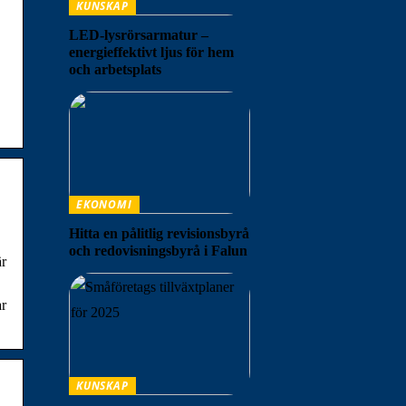
KUNSKAP
LED-lysrörsarmatur –
energieffektivt ljus för hem
och arbetsplats
EKONOMI
Hitta en pålitlig revisionsbyrå
och redovisningsbyrå i Falun
är
ar
KUNSKAP