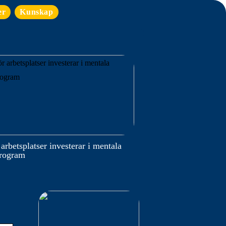
er
Kunskap
 arbetsplatser investerar i mentala
program