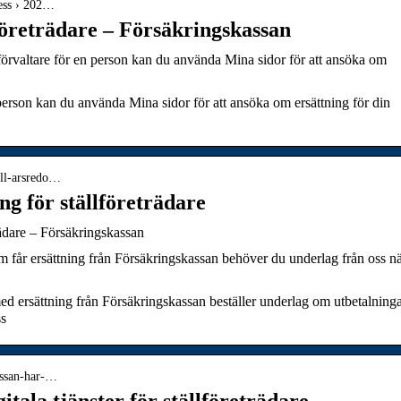
ress › 202…
lföreträdare – Försäkringskassan
rvaltare för en person kan du använda Mina sidor för att ansöka om
person kan du använda Mina sidor för att ansöka om ersättning för din
ill-arsredo…
ng för ställföreträdare
trädare – Försäkringskassan
om får ersättning från Försäkringskassan behöver du underlag från oss n
med ersättning från Försäkringskassan beställer underlag om utbetalning
ss
kassan-har-…
tala tjänster för ställföreträdare