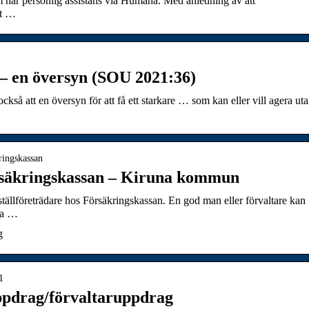
 har personlig assistans via Humana. Med anledning av att
ut …
– en översyn (SOU 2021:36)
så att en översyn för att få ett starkare … som kan eller vill agera ut
kringskassan
örsäkringskassan – Kiruna kommun
ställföreträdare hos Försäkringskassan. En god man eller förvaltare kan
ia …
g
1
ppdrag/förvaltaruppdrag