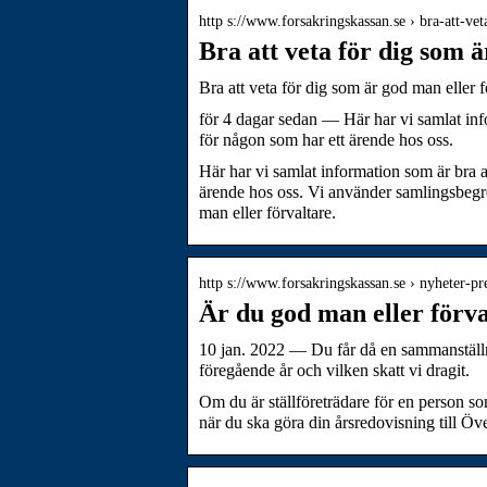
http s://www.forsakringskassan.se › bra-att-ve
Bra att veta för dig som ä
Bra att veta för dig som är god man eller 
för 4 dagar sedan — Här har vi samlat info
för någon som har ett ärende hos oss.
Här har vi samlat information som är bra at
ärende hos oss. Vi använder samlingsbegre
man eller förvaltare.
http s://www.forsakringskassan.se › nyheter-p
Är du god man eller förv
10 jan. 2022 — Du får då en sammanställni
föregående år och vilken skatt vi dragit.
Om du är ställföreträdare för en person s
när du ska göra din årsredovisning till Ö