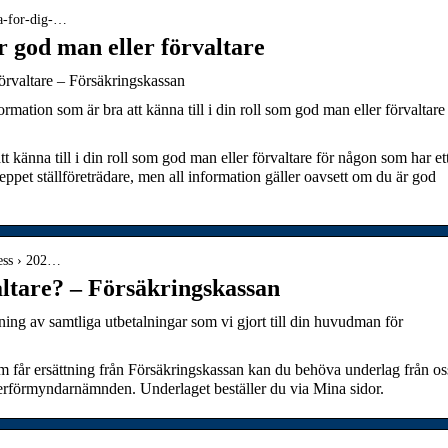
ta-for-dig-…
r god man eller förvaltare
förvaltare – Försäkringskassan
rmation som är bra att känna till i din roll som god man eller förvaltare
t känna till i din roll som god man eller förvaltare för någon som har et
ppet ställföreträdare, men all information gäller oavsett om du är god
ress › 202…
altare? – Försäkringskassan
ng av samtliga utbetalningar som vi gjort till din huvudman för
om får ersättning från Försäkringskassan kan du behöva underlag från os
verförmyndarnämnden. Underlaget beställer du via Mina sidor.