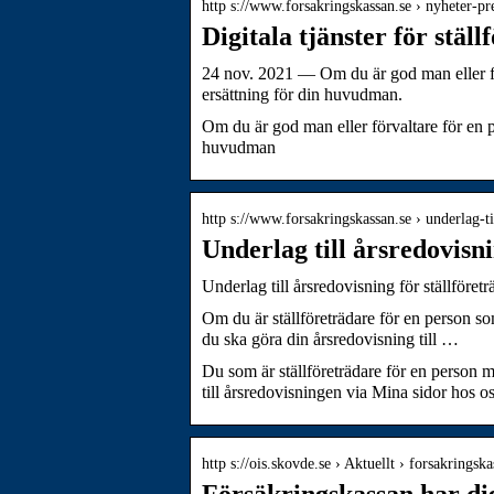
http s://www.forsakringskassan.se › nyheter-p
Digitala tjänster för stäl
24 nov. 2021 — Om du är god man eller fö
ersättning för din huvudman.
Om du är god man eller förvaltare för en 
huvudman
http s://www.forsakringskassan.se › underlag-t
Underlag till årsredovisni
Underlag till årsredovisning för ställföre
Om du är ställföreträdare för en person s
du ska göra din årsredovisning till …
Du som är ställföreträdare för en person 
till årsredovisningen via Mina sidor hos o
http s://ois.skovde.se › Aktuellt › forsakrings
Försäkringskassan har digi