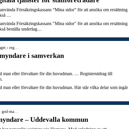
 använda Försäkringskassans “Mina sidor” för att ansöka om ersättning
ckså …
 använda Försäkringskassans "Mina sidor" för att ansöka om ersättning
kså beställa underlag…
aget › reg…
rmyndare i samverkan
god man eller förvaltare för din huvudman. … Registerutdrag till
n.
od man eller förvaltare för din huvudman. Här står vilka delar som ingår 
p › god-ma…
rmyndare – Uddevalla kommun