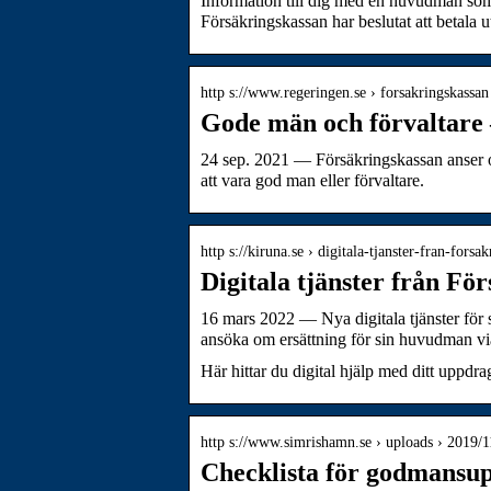
Information till dig med en huvudman som
Försäkringskassan har beslutat att betala 
http s://www.regeringen.se › forsakringskassan
Gode män och förvaltare 
24 sep. 2021 — Försäkringskassan anser ock
att vara god man eller förvaltare.
http s://kiruna.se › digitala-tjanster-fran-forsa
Digitala tjänster från F
16 mars 2022 — Nya digitala tjänster för 
ansöka om ersättning för sin huvudman v
Här hittar du digital hjälp med ditt uppdra
http s://www.simrishamn.se › uploads › 2019/1
Checklista för godmansu