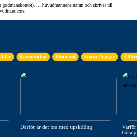
eller godmanskontot). … huvudmannens namn och skriver till
huvudmannens.
täder
Konsumtion
Ekonomi
Spara Pengar
Affär
Därför är det bra med upskilling
Varför
hälso