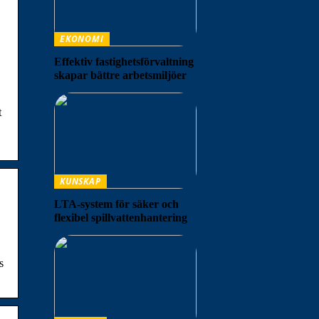
EKONOMI
Effektiv fastighetsförvaltning
skapar bättre arbetsmiljöer
t
KUNSKAP
LTA-system för säker och
flexibel spillvattenhantering
s