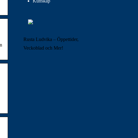
Kunskap
Rusta Ludvika – Öppettider,
an
Veckoblad och Mer!