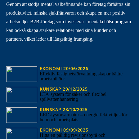
Genom att stödja mental välbefinnande kan företag förbättra sin
produktivitet, minska sjukfrånvaron och skapa en mer positiv
arbetsmiljö. B2B-företag som investerar i mentala hälsoprogram
kan också skapa starkare relationer med sina kunder och
partners, vilket leder till långsiktig framgång.
EKONOMI
20/06/2026
Effektiv fastighetsförvaltning skapar bättre
arbetsmiljöer
KUNSKAP
29/12/2025
LTA-system för säker och flexibel
spillvattenhantering
KUNSKAP
28/10/2025
LED-lysrörsarmatur – energieffektivt ljus för
hem och arbetsplats
EKONOMI
09/09/2025
Hitta en pålitlig revisionsbyrå och