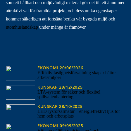
som ett hållbart och miljövänligt material gör det till ett ännu mer
attraktivt val för framtida projekt, och dess unika egenskaper
kommer säkerligen att fortsätta berika vår byggda miljö och
utomhuslandskap
under många år framöver.
EKONOMI
20/06/2026
Effektiv fastighetsförvaltning skapar bättre
arbetsmiljöer
KUNSKAP
29/12/2025
LTA-system för säker och flexibel
spillvattenhantering
KUNSKAP
28/10/2025
LED-lysrörsarmatur – energieffektivt ljus för
hem och arbetsplats
EKONOMI
09/09/2025
Hitta en pålitlig revisionsbyrå och